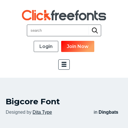
Login
Join Now
Font Categories
Bigcore Font
New Fonts
Most Download
Designed by
Dita Type
in
Dingbats
Top Rated
Font Designer